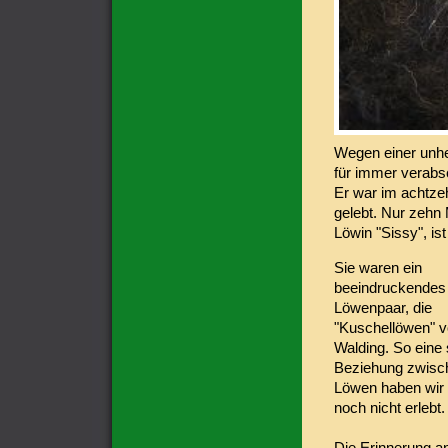
Wegen einer unhe
für immer ver
Er war im achtzeh
gelebt. Nur zehn 
Löwin "Sissy", is
Sie waren ein
beeindruckendes
Löwenpaar, die
"Kuschellöwen" 
Walding. So eine 
Beziehung zwisc
Löwen haben wir 
noch nicht erlebt.
Die Erinnerung a