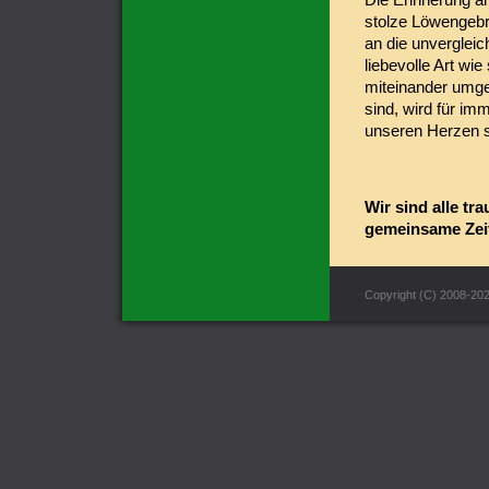
stolze Löwengebr
an die unvergleich
liebevolle Art wie 
miteinander umg
sind, wird für imm
unseren Herzen s
Wir sind alle tr
gemeinsame Zei
Copyright (C) 2008-20