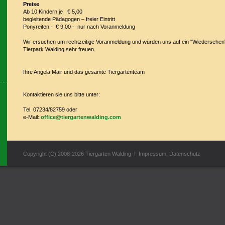
Preise
Ab 10 Kindern je € 5,00
begleitende Pädagogen – freier Eintritt
Ponyreiten - € 9,00 - nur nach Voranmeldung
Wir ersuchen um rechtzeitige Voranmeldung und würden uns auf ein "Wiedersehen"
Tierpark Walding sehr freuen.
Ihre Angela Mair und das gesamte Tiergartenteam
Kontaktieren sie uns bitte unter:
Tel. 07234/82759 oder
e-Mail:
office@tiergartenwalding.com
Copyright (C) 2008-2026 Tiergarten Walding I
Impressum
,
Datenschutz